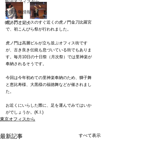
新潟オフィスから
外国出願情報
虎ノ門オフィスのすぐ近くの虎ノ門金刀比羅宮
特許のご紹介
で、初こんぴら祭が行われました。
虎ノ門は高層ビルが立ち並ぶオフィス街です
が、古き良き伝統も息づいている街でもありま
す。毎月10日の十日祭（月次祭）では里神楽が
奉納されるそうです。
今回は今年初めての里神楽奉納のため、獅子舞
と恵比寿様、大黒様の福徳舞などが催されまし
た。
お近くにいらした際に、足を運んでみてはいか
がでしょうか。(K.I.)
東京オフィスから
すべて表示
最新記事