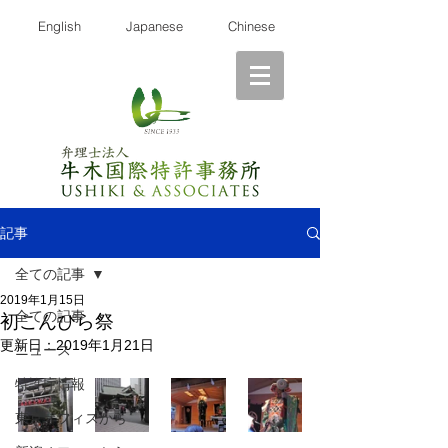
English
Japanese
Chinese
記事
全ての記事
2019年1月15日
全ての記事
初こんぴら祭
更新日：
2019年1月21日
ニュース
特許庁情報
東京オフィスから