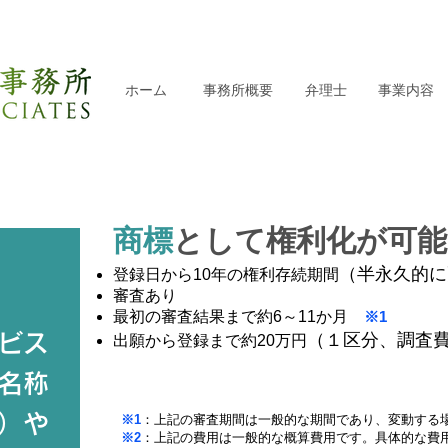
ホーム
事務所概要
弁理士
事業内容
商標
として権利化が可能
（半永久的に
登録日から10年の権利存続期間
）
審査あり
最初の審査結果まで約6～11か月
※1
ビス
（１区分、調査
出願から登録まで約20万円
名称
）や
※1
：上記の審査期間は一般的な期間であり、変動する
※2
：
上記の費用は一般的な概算費用です。具体的な費