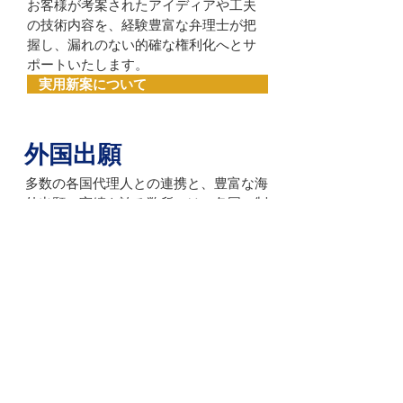
お客様が考案されたアイディアや工夫
の技術内容を、経験豊富な弁理士が把
握し、漏れのない的確な権利化へとサ
ポートいたします。
実用新案について
外国出願
多数の各国代理人との連携と、豊富な海
外出願の実績を誇る弊所には、各国の制
度に精通したスタッフが在籍していま
す。安心してお任せください。
外国出願について
その他
調査、警告書・見解書作成、訴訟など、
知的財産権についてのあらゆるご依頼、
ご相談を受け付けます